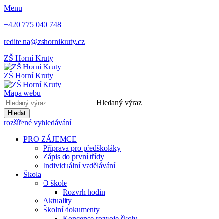
Menu
+420 775 040 748
reditelna@zshornikruty.cz
ZŠ Horní Kruty
ZŠ Horní Kruty
Mapa webu
Hledaný výraz
Hledat
rozšířené vyhledávání
PRO ZÁJEMCE
Příprava pro předškoláky
Zápis do první třídy
Individuální vzdělávání
Škola
O škole
Rozvrh hodin
Aktuality
Školní dokumenty
Koncepce rozvoje školy