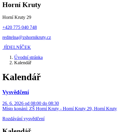
Horní Kruty
Horní Kruty 29
+420 775 040 748
reditelna@zshornikruty.cz
JÍDELNÍČEK
Úvodní stránka
Kalendář
Kalendář
Vysvědčení
26. 6. 2026 od 08:00 do 08:30
Místo konání:
ZŠ Horní Kruty - Horní Kruty 29, Horní Kruty
Rozdávání vysvědčení
Kalendář