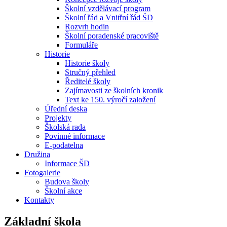
Školní vzdělávací program
Školní řád a Vnitřní řád ŠD
Rozvrh hodin
Školní poradenské pracoviště
Formuláře
Historie
Historie školy
Stručný přehled
Ředitelé školy
Zajímavosti ze školních kronik
Text ke 150. výročí založení
Úřední deska
Projekty
Školská rada
Povinné informace
E-podatelna
Družina
Informace ŠD
Fotogalerie
Budova školy
Školní akce
Kontakty
Základní škola