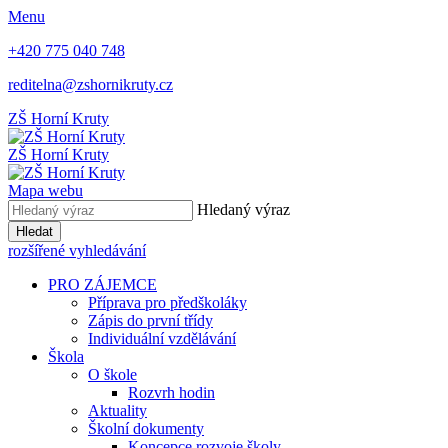
Menu
+420 775 040 748
reditelna@zshornikruty.cz
ZŠ Horní Kruty
ZŠ Horní Kruty
Mapa webu
Hledaný výraz
Hledat
rozšířené vyhledávání
PRO ZÁJEMCE
Příprava pro předškoláky
Zápis do první třídy
Individuální vzdělávání
Škola
O škole
Rozvrh hodin
Aktuality
Školní dokumenty
Koncepce rozvoje školy