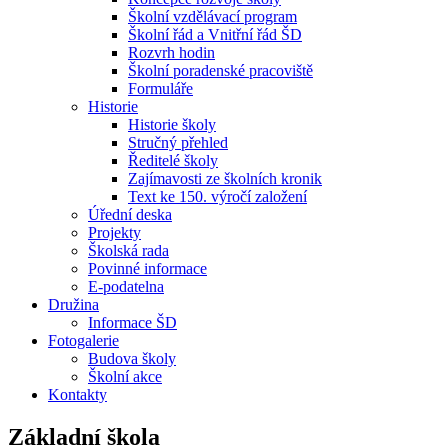
Školní vzdělávací program
Školní řád a Vnitřní řád ŠD
Rozvrh hodin
Školní poradenské pracoviště
Formuláře
Historie
Historie školy
Stručný přehled
Ředitelé školy
Zajímavosti ze školních kronik
Text ke 150. výročí založení
Úřední deska
Projekty
Školská rada
Povinné informace
E-podatelna
Družina
Informace ŠD
Fotogalerie
Budova školy
Školní akce
Kontakty
Základní škola