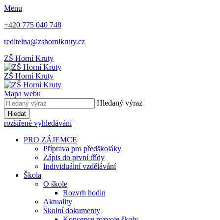
Menu
+420 775 040 748
reditelna@zshornikruty.cz
ZŠ Horní Kruty
ZŠ Horní Kruty
Mapa webu
Hledaný výraz
Hledat
rozšířené vyhledávání
PRO ZÁJEMCE
Příprava pro předškoláky
Zápis do první třídy
Individuální vzdělávání
Škola
O škole
Rozvrh hodin
Aktuality
Školní dokumenty
Koncepce rozvoje školy