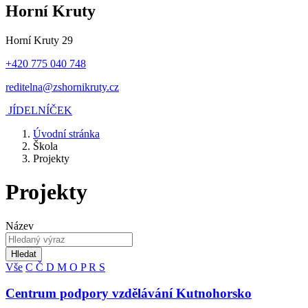
Horní Kruty
Horní Kruty 29
+420 775 040 748
reditelna@zshornikruty.cz
JÍDELNÍČEK
Úvodní stránka
Škola
Projekty
Projekty
Název
Hledat
Vše
C
Č
D
M
O
P
R
S
Centrum podpory vzdělávání Kutnohorsko