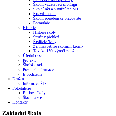
Školní vzdělávací program
Školní řád a Vnitřní řád ŠD
Rozvrh hodin
Školní poradenské pracoviště
Formuláře
Historie
Historie školy
Stručný přehled
Ředitelé školy
Zajímavosti ze školních kronik
Text ke 150. výročí založení
Úřední deska
Projekty
Školská rada
Povinné informace
E-podatelna
Družina
Informace ŠD
Fotogalerie
Budova školy
Školní akce
Kontakty
Základní škola