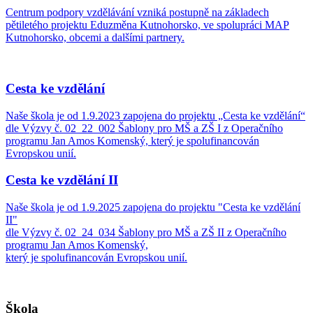
Centrum podpory vzdělávání vzniká postupně na základech
pětiletého projektu Eduzměna Kutnohorsko, ve spolupráci MAP
Kutnohorsko, obcemi a dalšími partnery.
Cesta ke vzdělání
Naše škola je od 1.9.2023 zapojena do projektu „Cesta ke vzdělání“
dle Výzvy č. 02_22_002 Šablony pro MŠ a ZŠ I z Operačního
programu Jan Amos Komenský, který je spolufinancován
Evropskou unií.
Cesta ke vzdělání II
Naše škola je od 1.9.2025 zapojena do projektu "Cesta ke vzdělání
II"
dle Výzvy č. 02_24_034 Šablony pro MŠ a ZŠ II z Operačního
programu Jan Amos Komenský,
který je spolufinancován Evropskou unií.
Škola