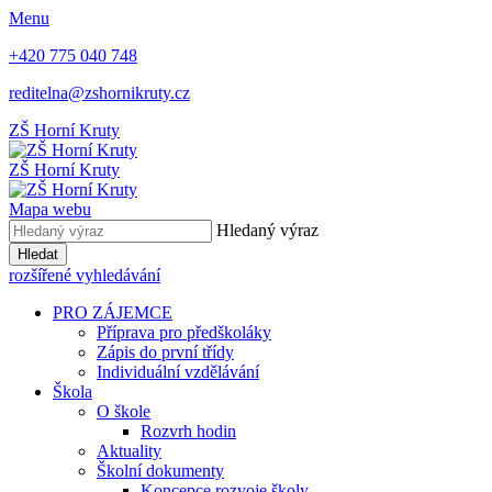
Menu
+420 775 040 748
reditelna@zshornikruty.cz
ZŠ Horní Kruty
ZŠ Horní Kruty
Mapa webu
Hledaný výraz
Hledat
rozšířené vyhledávání
PRO ZÁJEMCE
Příprava pro předškoláky
Zápis do první třídy
Individuální vzdělávání
Škola
O škole
Rozvrh hodin
Aktuality
Školní dokumenty
Koncepce rozvoje školy