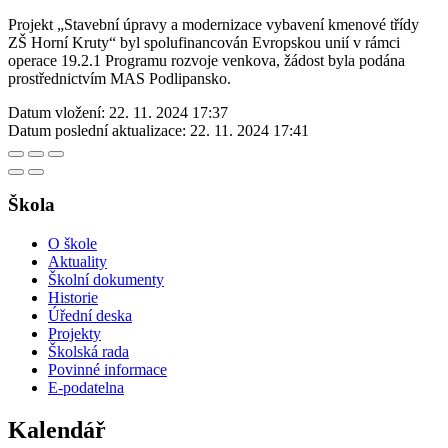
Projekt „Stavební úpravy a modernizace vybavení kmenové třídy
ZŠ Horní Kruty“ byl spolufinancován Evropskou unií v rámci
operace 19.2.1 Programu rozvoje venkova, žádost byla podána
prostřednictvím MAS Podlipansko.
Datum vložení:
22. 11. 2024 17:37
Datum poslední aktualizace:
22. 11. 2024 17:41
Škola
O škole
Aktuality
Školní dokumenty
Historie
Úřední deska
Projekty
Školská rada
Povinné informace
E-podatelna
Kalendář