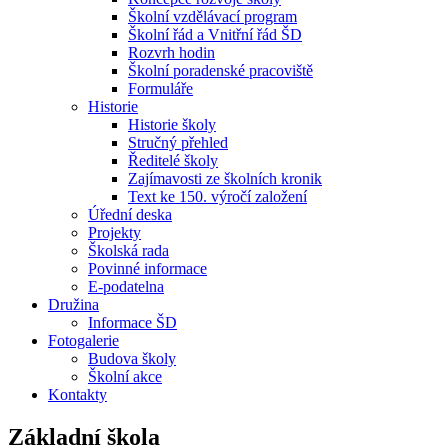
Školní vzdělávací program
Školní řád a Vnitřní řád ŠD
Rozvrh hodin
Školní poradenské pracoviště
Formuláře
Historie
Historie školy
Stručný přehled
Ředitelé školy
Zajímavosti ze školních kronik
Text ke 150. výročí založení
Úřední deska
Projekty
Školská rada
Povinné informace
E-podatelna
Družina
Informace ŠD
Fotogalerie
Budova školy
Školní akce
Kontakty
Základní škola