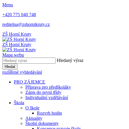
Menu
+420 775 040 748
reditelna@zshornikruty.cz
ZŠ Horní Kruty
ZŠ Horní Kruty
Mapa webu
Hledaný výraz
Hledat
rozšířené vyhledávání
PRO ZÁJEMCE
Příprava pro předškoláky
Zápis do první třídy
Individuální vzdělávání
Škola
O škole
Rozvrh hodin
Aktuality
Školní dokumenty
Koncepce rozvoje školy