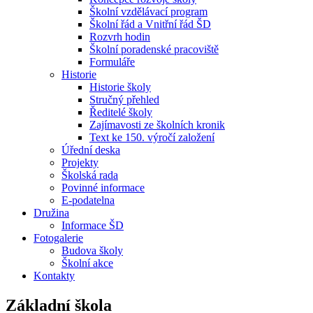
Školní vzdělávací program
Školní řád a Vnitřní řád ŠD
Rozvrh hodin
Školní poradenské pracoviště
Formuláře
Historie
Historie školy
Stručný přehled
Ředitelé školy
Zajímavosti ze školních kronik
Text ke 150. výročí založení
Úřední deska
Projekty
Školská rada
Povinné informace
E-podatelna
Družina
Informace ŠD
Fotogalerie
Budova školy
Školní akce
Kontakty
Základní škola