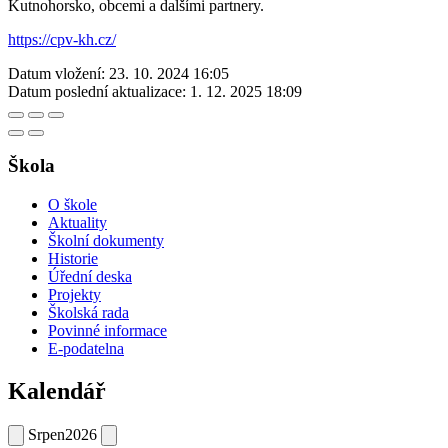
Kutnohorsko, obcemi a dalšími partnery.
https://cpv-kh.cz/
Datum vložení:
23. 10. 2024 16:05
Datum poslední aktualizace:
1. 12. 2025 18:09
Škola
O škole
Aktuality
Školní dokumenty
Historie
Úřední deska
Projekty
Školská rada
Povinné informace
E-podatelna
Kalendář
Srpen
2026