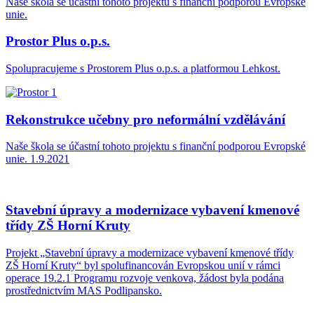
Naše škola se účastní tohoto projektu s finanční podporou Evropské
unie.
Prostor Plus o.p.s.
Spolupracujeme s Prostorem Plus o.p.s. a platformou Lehkost.
Rekonstrukce učebny pro neformální vzdělávání
Naše škola se účastní tohoto projektu s finanční podporou Evropské
unie. 1.9.2021
Stavební úpravy a modernizace vybavení kmenové
třídy ZŠ Horní Kruty
Projekt „Stavební úpravy a modernizace vybavení kmenové třídy
ZŠ Horní Kruty“ byl spolufinancován Evropskou unií v rámci
operace 19.2.1 Programu rozvoje venkova, žádost byla podána
prostřednictvím MAS Podlipansko.