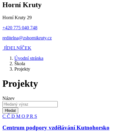
Horní Kruty
Horní Kruty 29
+420 775 040 748
reditelna@zshornikruty.cz
JÍDELNÍČEK
Úvodní stránka
Škola
Projekty
Projekty
Název
Hledat
C
Č
D
M
O
P
R
S
Centrum podpory vzdělávání Kutnohorsko