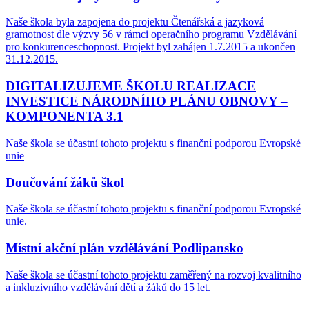
Naše škola byla zapojena do projektu Čtenářská a jazyková
gramotnost dle výzvy 56 v rámci operačního programu Vzdělávání
pro konkurenceschopnost. Projekt byl zahájen 1.7.2015 a ukončen
31.12.2015.
DIGITALIZUJEME ŠKOLU REALIZACE
INVESTICE NÁRODNÍHO PLÁNU OBNOVY –
KOMPONENTA 3.1
Naše škola se účastní tohoto projektu s finanční podporou Evropské
unie
Doučování žáků škol
Naše škola se účastní tohoto projektu s finanční podporou Evropské
unie.
Místní akční plán vzdělávání Podlipansko
Naše škola se účastní tohoto projektu zaměřený na rozvoj kvalitního
a inkluzivního vzdělávání dětí a žáků do 15 let.