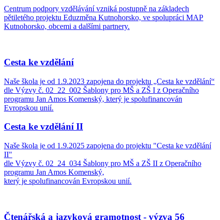
Centrum podpory vzdělávání vzniká postupně na základech
pětiletého projektu Eduzměna Kutnohorsko, ve spolupráci MAP
Kutnohorsko, obcemi a dalšími partnery.
Cesta ke vzdělání
Naše škola je od 1.9.2023 zapojena do projektu „Cesta ke vzdělání“
dle Výzvy č. 02_22_002 Šablony pro MŠ a ZŠ I z Operačního
programu Jan Amos Komenský, který je spolufinancován
Evropskou unií.
Cesta ke vzdělání II
Naše škola je od 1.9.2025 zapojena do projektu "Cesta ke vzdělání
II"
dle Výzvy č. 02_24_034 Šablony pro MŠ a ZŠ II z Operačního
programu Jan Amos Komenský,
který je spolufinancován Evropskou unií.
Čtenářská a jazyková gramotnost - výzva 56