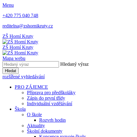
Menu
+420 775 040 748
reditelna@zshornikruty.cz
ZŠ Horní Kruty
ZŠ Horní Kruty
Mapa webu
Hledaný výraz
Hledat
rozšířené vyhledávání
PRO ZÁJEMCE
Příprava pro předškoláky
Zápis do první třídy
Individuální vzdělávání
Škola
O škole
Rozvrh hodin
Aktuality
Školní dokumenty
Koncepce rozvoje školy