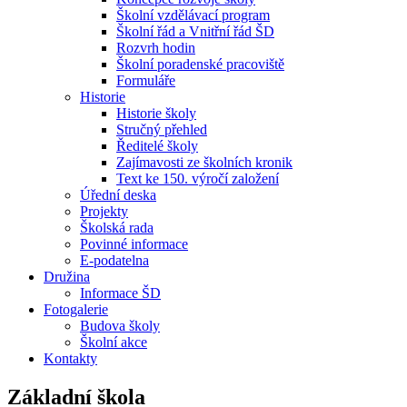
Školní vzdělávací program
Školní řád a Vnitřní řád ŠD
Rozvrh hodin
Školní poradenské pracoviště
Formuláře
Historie
Historie školy
Stručný přehled
Ředitelé školy
Zajímavosti ze školních kronik
Text ke 150. výročí založení
Úřední deska
Projekty
Školská rada
Povinné informace
E-podatelna
Družina
Informace ŠD
Fotogalerie
Budova školy
Školní akce
Kontakty
Základní škola