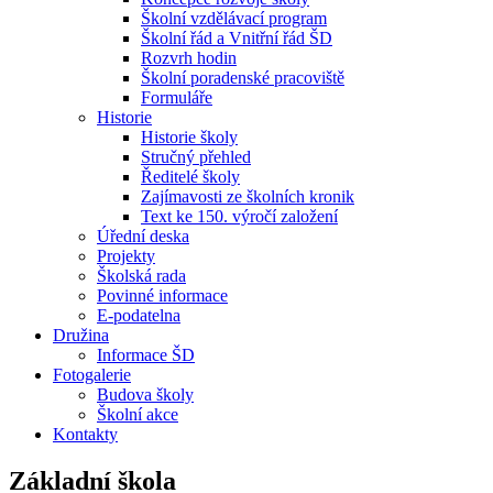
Školní vzdělávací program
Školní řád a Vnitřní řád ŠD
Rozvrh hodin
Školní poradenské pracoviště
Formuláře
Historie
Historie školy
Stručný přehled
Ředitelé školy
Zajímavosti ze školních kronik
Text ke 150. výročí založení
Úřední deska
Projekty
Školská rada
Povinné informace
E-podatelna
Družina
Informace ŠD
Fotogalerie
Budova školy
Školní akce
Kontakty
Základní škola