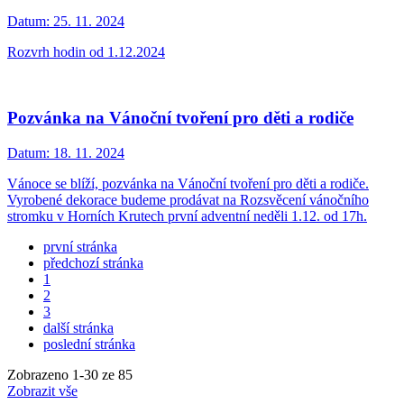
Datum:
25. 11. 2024
Rozvrh hodin od 1.12.2024
Pozvánka na Vánoční tvoření pro děti a rodiče
Datum:
18. 11. 2024
Vánoce se blíží, pozvánka na Vánoční tvoření pro děti a rodiče.
Vyrobené dekorace budeme prodávat na Rozsvěcení vánočního
stromku v Horních Krutech první adventní neděli 1.12. od 17h.
první stránka
předchozí stránka
1
2
3
další stránka
poslední stránka
Zobrazeno
1
-
30
ze 85
Zobrazit vše