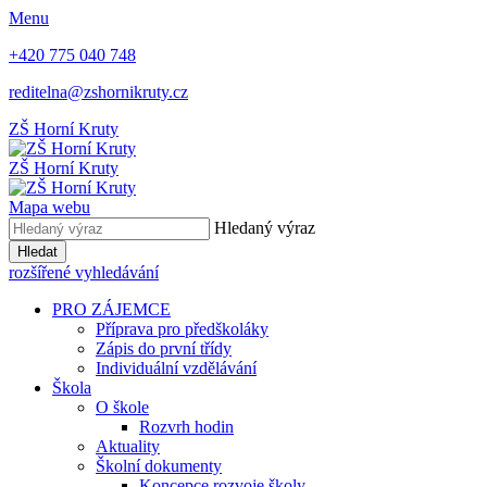
Menu
+420 775 040 748
reditelna@zshornikruty.cz
ZŠ Horní Kruty
ZŠ Horní Kruty
Mapa webu
Hledaný výraz
Hledat
rozšířené vyhledávání
PRO ZÁJEMCE
Příprava pro předškoláky
Zápis do první třídy
Individuální vzdělávání
Škola
O škole
Rozvrh hodin
Aktuality
Školní dokumenty
Koncepce rozvoje školy