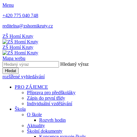
Menu
+420 775 040 748
reditelna@zshornikruty.cz
ZŠ Horní Kruty
ZŠ Horní Kruty
Mapa webu
Hledaný výraz
Hledat
rozšířené vyhledávání
PRO ZÁJEMCE
Příprava pro předškoláky
Zápis do první třídy
Individuální vzdělávání
Škola
O škole
Rozvrh hodin
Aktuality
Školní dokumenty
Koncepce rozvoje školy