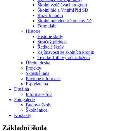
Školní vzdělávací program
Školní řád a Vnitřní řád ŠD
Rozvrh hodin
Školní poradenské pracoviště
Formuláře
Historie
Historie školy
Stručný přehled
Ředitelé školy
Zajímavosti ze školních kronik
Text ke 150. výročí založení
Úřední deska
Projekty
Školská rada
Povinné informace
E-podatelna
Družina
Informace ŠD
Fotogalerie
Budova školy
Školní akce
Kontakty
Základní škola