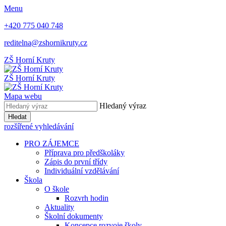
Menu
+420 775 040 748
reditelna@zshornikruty.cz
ZŠ Horní Kruty
ZŠ Horní Kruty
Mapa webu
Hledaný výraz
Hledat
rozšířené vyhledávání
PRO ZÁJEMCE
Příprava pro předškoláky
Zápis do první třídy
Individuální vzdělávání
Škola
O škole
Rozvrh hodin
Aktuality
Školní dokumenty
Koncepce rozvoje školy