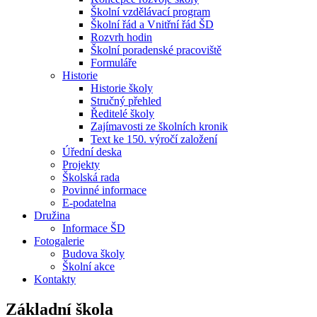
Školní vzdělávací program
Školní řád a Vnitřní řád ŠD
Rozvrh hodin
Školní poradenské pracoviště
Formuláře
Historie
Historie školy
Stručný přehled
Ředitelé školy
Zajímavosti ze školních kronik
Text ke 150. výročí založení
Úřední deska
Projekty
Školská rada
Povinné informace
E-podatelna
Družina
Informace ŠD
Fotogalerie
Budova školy
Školní akce
Kontakty
Základní škola