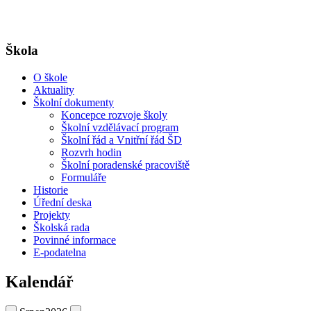
Škola
O škole
Aktuality
Školní dokumenty
Koncepce rozvoje školy
Školní vzdělávací program
Školní řád a Vnitřní řád ŠD
Rozvrh hodin
Školní poradenské pracoviště
Formuláře
Historie
Úřední deska
Projekty
Školská rada
Povinné informace
E-podatelna
Kalendář