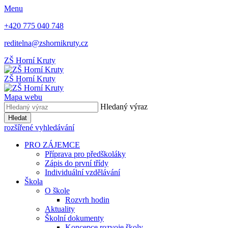
Menu
+420 775 040 748
reditelna@zshornikruty.cz
ZŠ Horní Kruty
ZŠ Horní Kruty
Mapa webu
Hledaný výraz
Hledat
rozšířené vyhledávání
PRO ZÁJEMCE
Příprava pro předškoláky
Zápis do první třídy
Individuální vzdělávání
Škola
O škole
Rozvrh hodin
Aktuality
Školní dokumenty
Koncepce rozvoje školy