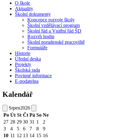
O škole
Aktuality
Školní dokumenty
Koncepce rozvoje školy
Školní vzdělávací program
Školní řád a Vnitřní řád ŠD
Rozvrh hodin
Školní poradenské pracoviště
Formuláře
Historie
Úřední deska
Projekty
Školská rada
Povinné informace
E-podatelna
Kalendář
Srpen
2026
Po
Út
St
Čt
Pá
So
Ne
27
28
29
30
31
1
2
3
4
5
6
7
8
9
10
11
12
13
14
15
16