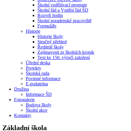
Školní vzdělávací program
Školní řád a Vnitřní řád ŠD
Rozvrh hodin
Školní poradenské pracoviště
Formuláře
Historie
Historie školy
Stručný přehled
Ředitelé školy
Zajímavosti ze školních kronik
Text ke 150. výročí založení
Úřední deska
Projekty
Školská rada
Povinné informace
E-podatelna
Družina
Informace ŠD
Fotogalerie
Budova školy
Školní akce
Kontakty
Základní škola