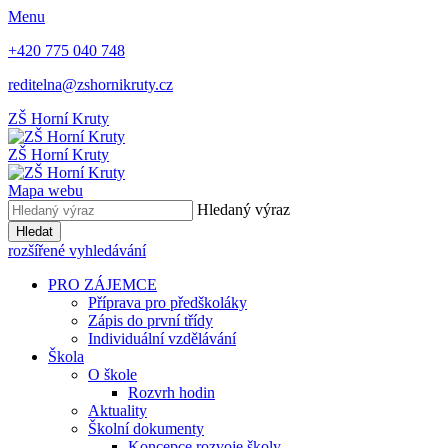
Menu
+420 775 040 748
reditelna@zshornikruty.cz
ZŠ Horní Kruty
ZŠ Horní Kruty
Mapa webu
Hledaný výraz
Hledat
rozšířené vyhledávání
PRO ZÁJEMCE
Příprava pro předškoláky
Zápis do první třídy
Individuální vzdělávání
Škola
O škole
Rozvrh hodin
Aktuality
Školní dokumenty
Koncepce rozvoje školy