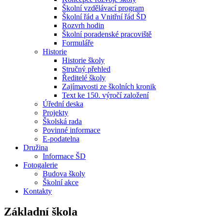
Školní vzdělávací program
Školní řád a Vnitřní řád ŠD
Rozvrh hodin
Školní poradenské pracoviště
Formuláře
Historie
Historie školy
Stručný přehled
Ředitelé školy
Zajímavosti ze školních kronik
Text ke 150. výročí založení
Úřední deska
Projekty
Školská rada
Povinné informace
E-podatelna
Družina
Informace ŠD
Fotogalerie
Budova školy
Školní akce
Kontakty
Základní škola