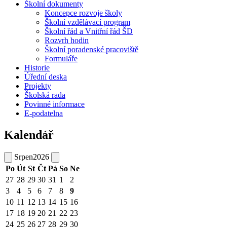
Školní dokumenty
Koncepce rozvoje školy
Školní vzdělávací program
Školní řád a Vnitřní řád ŠD
Rozvrh hodin
Školní poradenské pracoviště
Formuláře
Historie
Úřední deska
Projekty
Školská rada
Povinné informace
E-podatelna
Kalendář
Srpen
2026
Po
Út
St
Čt
Pá
So
Ne
27
28
29
30
31
1
2
3
4
5
6
7
8
9
10
11
12
13
14
15
16
17
18
19
20
21
22
23
24
25
26
27
28
29
30