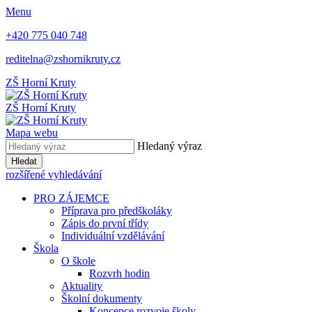
Menu
+420 775 040 748
reditelna@zshornikruty.cz
ZŠ Horní Kruty
ZŠ Horní Kruty
Mapa webu
Hledaný výraz
Hledat
rozšířené vyhledávání
PRO ZÁJEMCE
Příprava pro předškoláky
Zápis do první třídy
Individuální vzdělávání
Škola
O škole
Rozvrh hodin
Aktuality
Školní dokumenty
Koncepce rozvoje školy