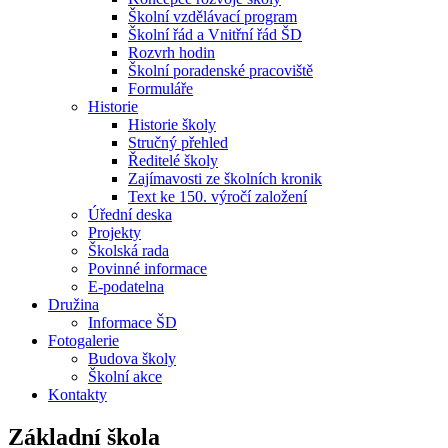
Školní vzdělávací program
Školní řád a Vnitřní řád ŠD
Rozvrh hodin
Školní poradenské pracoviště
Formuláře
Historie
Historie školy
Stručný přehled
Ředitelé školy
Zajímavosti ze školních kronik
Text ke 150. výročí založení
Úřední deska
Projekty
Školská rada
Povinné informace
E-podatelna
Družina
Informace ŠD
Fotogalerie
Budova školy
Školní akce
Kontakty
Základní škola