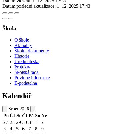
Datum vložení:
1. 12. 2025 17:39
Datum poslední aktualizace:
1. 12. 2025 17:43
Škola
O škole
Aktuality
Školní dokumenty
Historie
Úřední deska
Projekty
Školská rada
Povinné informace
E-podatelna
Kalendář
Srpen
2026
Po
Út
St
Čt
Pá
So
Ne
27
28
29
30
31
1
2
3
4
5
6
7
8
9