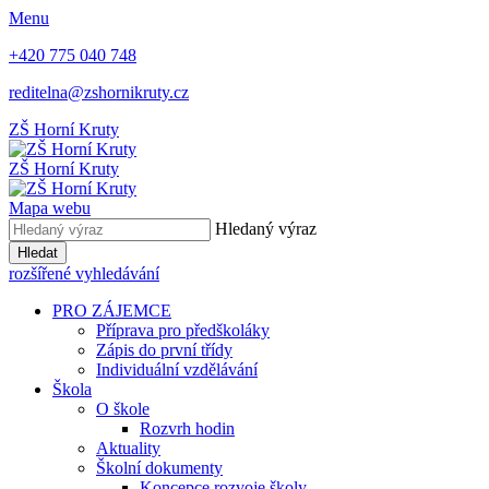
Menu
+420 775 040 748
reditelna@zshornikruty.cz
ZŠ Horní Kruty
ZŠ Horní Kruty
Mapa webu
Hledaný výraz
Hledat
rozšířené vyhledávání
PRO ZÁJEMCE
Příprava pro předškoláky
Zápis do první třídy
Individuální vzdělávání
Škola
O škole
Rozvrh hodin
Aktuality
Školní dokumenty
Koncepce rozvoje školy