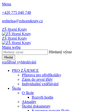
Menu
+420 775 040 748
reditelna@zshornikruty.cz
ZŠ Horní Kruty
ZŠ Horní Kruty
Mapa webu
Hledaný výraz
Hledat
rozšířené vyhledávání
PRO ZÁJEMCE
Příprava pro předškoláky
Zápis do první třídy
Individuální vzdělávání
Škola
O škole
Rozvrh hodin
Aktuality
Školní dokumenty
Koncepce rozvoje školy