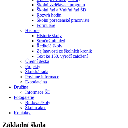
Školní vzdělávací program
Školní řád a Vnitřní řád ŠD
Rozvrh hodin
Školní poradenské pracoviště
Formuláře
Historie
Historie školy
Stručný přehled
Ředitelé školy
Zajímavosti ze školních kronik
Text ke 150. výročí založení
Úřední deska
Projekty
Školská rada
Povinné informace
E-podatelna
Družina
Informace ŠD
Fotogalerie
Budova školy
Školní akce
Kontakty
Základní škola