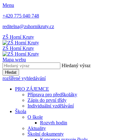
Menu
+420 775 040 748
reditelna@zshornikruty.cz
ZŠ Horní Kruty
ZŠ Horní Kruty
Mapa webu
Hledaný výraz
Hledat
rozšířené vyhledávání
PRO ZÁJEMCE
Příprava pro předškoláky
Zápis do první třídy
Individuální vzdělávání
Škola
O škole
Rozvrh hodin
Aktuality
Školní dokumenty
Koncepce rozvoje školy