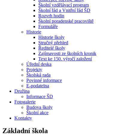
Školní vzdělávací program
Školní řád a Vnitřní řád ŠD
Rozvrh hodin
Školní poradenské pracoviště
Formuláře
Historie
Historie školy
Stručný přehled
Ředitelé školy
Zajímavosti ze školních kronik
Text ke 150. výročí založení
Úřední deska
Projekty
Školská rada
Povinné informace
E-podatelna
Družina
Informace ŠD
Fotogalerie
Budova školy
Školní akce
Kontakty
Základní škola