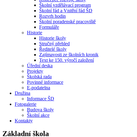
Školní vzdělávací program
Školní řád a Vnitřní řád ŠD
Rozvrh hodin
Školní poradenské pracoviště
Formuláře
Historie
Historie školy
Stručný přehled
Ředitelé školy
Zajímavosti ze školních kronik
Text ke 150. výročí založení
Úřední deska
Projekty
Školská rada
Povinné informace
E-podatelna
Družina
Informace ŠD
Fotogalerie
Budova školy
Školní akce
Kontakty
Základní škola