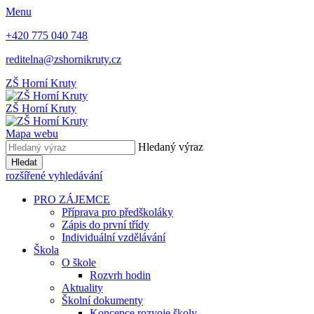
Menu
+420 775 040 748
reditelna@zshornikruty.cz
ZŠ Horní Kruty
ZŠ Horní Kruty
Mapa webu
Hledaný výraz
Hledat
rozšířené vyhledávání
PRO ZÁJEMCE
Příprava pro předškoláky
Zápis do první třídy
Individuální vzdělávání
Škola
O škole
Rozvrh hodin
Aktuality
Školní dokumenty
Koncepce rozvoje školy