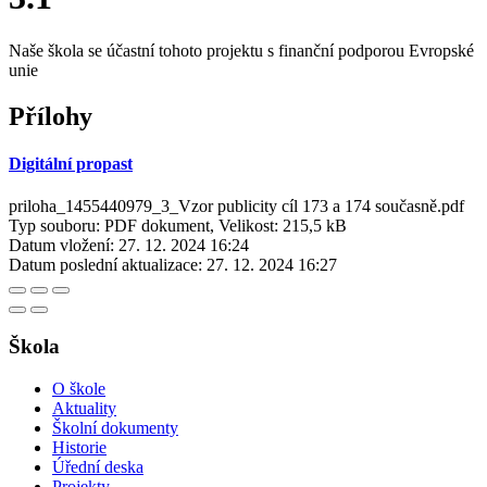
Naše škola se účastní tohoto projektu s finanční podporou Evropské
unie
Přílohy
Digitální propast
priloha_1455440979_3_Vzor publicity cíl 173 a 174 současně.pdf
Typ souboru: PDF dokument, Velikost: 215,5 kB
Datum vložení:
27. 12. 2024 16:24
Datum poslední aktualizace:
27. 12. 2024 16:27
Škola
O škole
Aktuality
Školní dokumenty
Historie
Úřední deska
Projekty