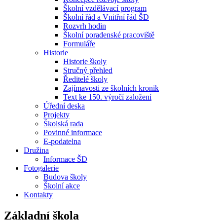
Školní vzdělávací program
Školní řád a Vnitřní řád ŠD
Rozvrh hodin
Školní poradenské pracoviště
Formuláře
Historie
Historie školy
Stručný přehled
Ředitelé školy
Zajímavosti ze školních kronik
Text ke 150. výročí založení
Úřední deska
Projekty
Školská rada
Povinné informace
E-podatelna
Družina
Informace ŠD
Fotogalerie
Budova školy
Školní akce
Kontakty
Základní škola