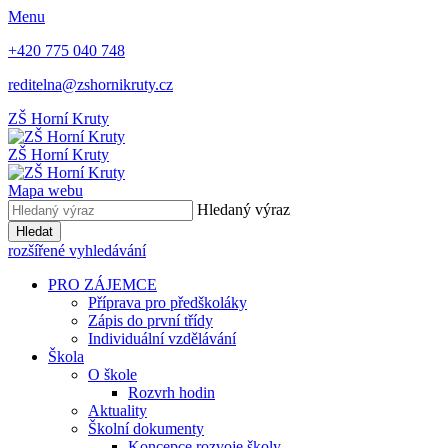
Menu
+420 775 040 748
reditelna@zshornikruty.cz
ZŠ Horní Kruty
ZŠ Horní Kruty
Mapa webu
Hledaný výraz
Hledat
rozšířené vyhledávání
PRO ZÁJEMCE
Příprava pro předškoláky
Zápis do první třídy
Individuální vzdělávání
Škola
O škole
Rozvrh hodin
Aktuality
Školní dokumenty
Koncepce rozvoje školy