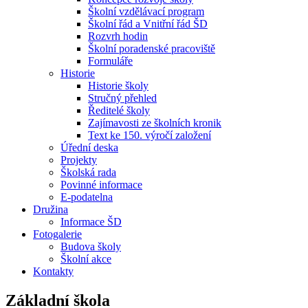
Školní vzdělávací program
Školní řád a Vnitřní řád ŠD
Rozvrh hodin
Školní poradenské pracoviště
Formuláře
Historie
Historie školy
Stručný přehled
Ředitelé školy
Zajímavosti ze školních kronik
Text ke 150. výročí založení
Úřední deska
Projekty
Školská rada
Povinné informace
E-podatelna
Družina
Informace ŠD
Fotogalerie
Budova školy
Školní akce
Kontakty
Základní škola