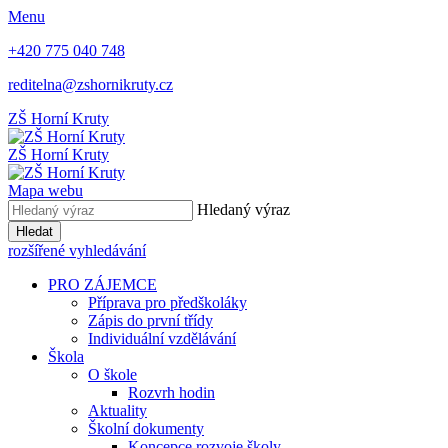
Menu
+420 775 040 748
reditelna@zshornikruty.cz
ZŠ Horní Kruty
ZŠ Horní Kruty
Mapa webu
Hledaný výraz
Hledat
rozšířené vyhledávání
PRO ZÁJEMCE
Příprava pro předškoláky
Zápis do první třídy
Individuální vzdělávání
Škola
O škole
Rozvrh hodin
Aktuality
Školní dokumenty
Koncepce rozvoje školy